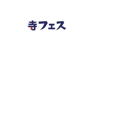
​本イベントは春日部市地域力アッ
プ提案対象事業です。
本サイトの全ての文章や画像などの著作は「寺フェス実
行委員会」に帰属し、また無断転用転載をお断りいたし
ます。
Copyright © 寺フェス実行委員会.All rights reserved.