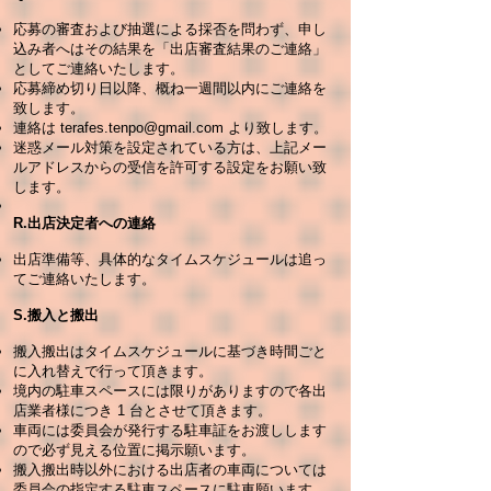
応募の審査および抽選による採否を問わず、申し
込み者へはその結果を「出店審査結果のご連絡」
としてご連絡いたします。
応募締め切り日以降、概ね一週間以内にご連絡を
致します。
連絡は
terafes.tenpo@gmail.com
より致します。
迷惑メール対策を設定されている方は、上記メー
ルアドレスからの受信を許可する設定をお願い致
します。
R.出店決定者への連絡
出店準備等、具体的なタイムスケジュールは追っ
てご連絡いたします。
S.搬入と搬出
搬入搬出はタイムスケジュールに基づき時間ごと
に入れ替えで行って頂きます。
境内の駐車スペースには限りがありますので各出
店業者様につき 1 台とさせて頂きます。
車両には委員会が発行する駐車証をお渡しします
ので必ず見える位置に掲示願います。
搬入搬出時以外における出店者の車両については
委員会の指定する駐車スペースに駐車願います。