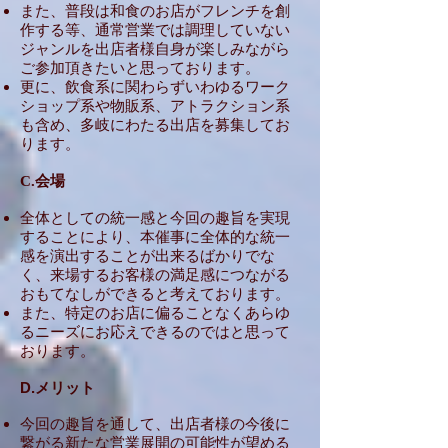
また、普段は和食のお店がフレンチを創
作する等、通常営業では調理していない
ジャンルを出店者様自身が楽しみながら
ご参加頂きたいと思っております。
更に、飲食系に関わらずいわゆるワーク
ショップ系や物販系、アトラクション系
も含め、多岐にわたる出店を募集してお
ります。
会場
C.
全体としての統一感と今回の趣旨を実現
することにより、本催事に全体的な統一
感を演出することが出来るばかりでな
く、来場するお客様の満足感につながる
おもてなしができると考えております。
また、特定のお店に偏ることなくあらゆ
るニーズにお応えできるのではと思って
おります。
D.メリット
今回の趣旨を通して、出店者様の今後に
繋がる新たな営業展開の可能性が望める