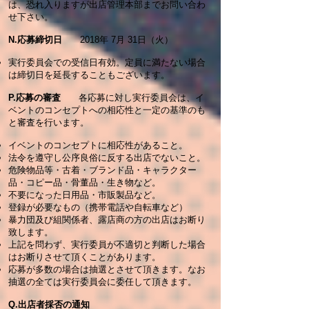
は、恐れ入りますが出店管理本部までお問い合わ
せ下さい。
N.応募締切日
2018年 7月 31
日（火）
実行委員会での受信日有効。定員に満たない場合
は締切日を延長することもございます。
P.応募の審査
各応募に対し実行委員会は、イ
ベントのコンセプトへの相応性と一定の基準のも
と審査を行います。
イベントのコンセプトに相応性があること。
法令を遵守し公序良俗に反する出店でないこと。
危険物品等・古着・ブランド品・キャラクター
品・コピー品・骨董品・生き物など。
不要になった日用品・市販製品など。
登録が必要なもの（携帯電話や自転車など）
暴力団及び組関係者、露店商の方の出店はお断り
致します。
上記を問わず、実行委員が不適切と判断した場合
はお断りさせて頂くことがあります。
応募が多数の場合は抽選とさせて頂きます。なお
抽選の全ては実行委員会に委任して頂きます。
Q.出店者採否の通知