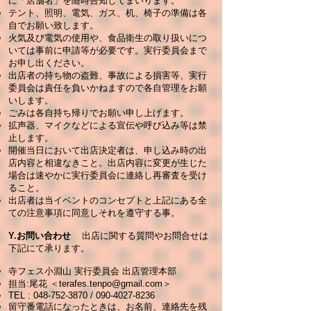
に「店舗名」を随時告知してまいります。
テント、照明、電気、ガス、机、椅子の準備は各
自でお願い致します。
火気及び電気の使用や、食品衛生の取り扱いにつ
いては事前に申請等が必要です。実行委員会まで
お申し出ください。
出店者の持ち物の盗難、事故による損害等、実行
委員会は責任を負いかねますので各自管理をお願
いします。
ごみは各自持ち帰りでお願い申し上げます。​
拡声器、マイクなどによる宣伝や呼び込み等は禁
止します。
開催当日において出店決定者は、申し込み時の出
店内容と相違なきこと。出店内容に変更が生じた
場合は速やかに実行委員会に連絡し再審査を受け
ること。
出店者は当イベントのコンセプトと上記にある全
ての注意事項に同意しそれを遵守する事。
Y.お問い合わせ
出店に関する質問やお問合せは
下記にて承ります。
寺フェス小淵山 実行委員会 出店管理本部
担当:尾花 ＜
terafes.tenpo@gmail.com
＞
TEL :
048-752-3870
/
090-4027-8236
留守番電話になったときは、お名前、連絡先を残