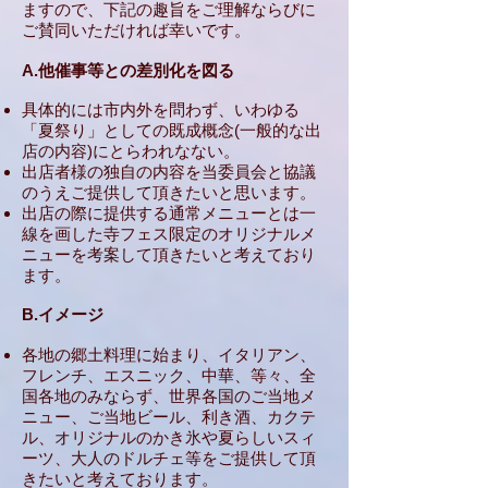
ますので、下記の趣旨をご理解ならびに
ご賛同いただければ幸いです。
A.他催事等との差別化を図る
具体的には市内外を問わず、いわゆる
「夏祭り」としての既成概念(一般的な出
店の内容)にとらわれなない。
出店者様の独自の内容を当委員会と協議
のうえご提供して頂きたいと思います。
出店の際に提供する通常メニューとは一
線を画した寺フェス限定の
オリジナルメ
ニューを考案して頂きたいと考えており
ます。
B.イメージ
各地の郷土料理に始まり、イタリアン、
フレンチ、エスニック、中華、等々、全
国各地のみならず、世界各国のご当地メ
ニュー、ご当地ビール、利き酒、カクテ
ル、オリジナルのかき氷や夏らしいスィ
ーツ、大人のドルチェ等をご提供して頂
きたいと考えております。