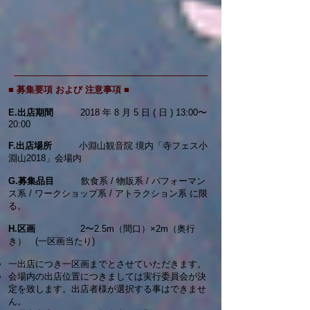
■ 募集要項 および 注意事項 ■
E.出店期間
2018 年 8 月 5 日 ( 日 ) 13:00〜
20:00
F.出店場所
小淵山観音院 境内「寺フェス小
淵山2018」会場内
G.募集品目
飲食系 / 物販系 / パフォーマン
ス系 / ワークショップ系 / アトラクション系 に限
る。
H.区画
​ 2〜2.5m（間口）×2m（奥行
き） (一区画当たり)
一出店につき一区画までとさせていただきます。
会場内の出店位置につきましては実行委員会が決
定を致します。出店者様が選択する事はできませ
ん。