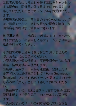
出店者の都合により止むを得ず出店をキャンセル
する場合は、開催日の前々日までにその旨をご連
絡していただくことでキャンセルをお受けいたし
ます。
会場設営の関係上、前当日のキャンセルについて
はご遠慮ください。止むを得ない場合を除き、次
回出店をお断りする場合がございます。
M.応募方法
出店をご希望の方は、当ページ
内下方にある「出店申し込みフォーム」より申し
込みを行ってください。
その他での申し込みは受け付けておりませんの
で、あらかじめご了承ください。
ご記入頂いた個人情報は、実行委員会からの各種
連絡・情報提供のみ使用します。
出店申し込みフォームから送信後、登録したメー
ルアドレスに送信完了として「Form Submission
Received」という件名のメールが届きますので申
し込みの「控え」として保存しておいてくださ
い。
「送信完了」後、概ね5日以内に実行委員会 出店
管理本部より「受付完了」のメールをお送り致し
ます。
「受付完了」のメールの到着が遅れている場合