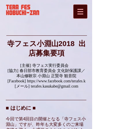
寺フェス小淵山2018 出
店募集要項
[主催] 寺フェス実行委員会
[協力] 春日部市教育委員会 文化財保護課／
本山修験宗 小淵山 正賢寺 観音院
[Facebook]
https://www.facebook.com/terafes.k
[メール]
terafes.kasukabe@gmail.com
■ はじめに ■
今回で第4回目の開催となる「寺フェス小
淵山」ですが、昨年も大変多くのご来場