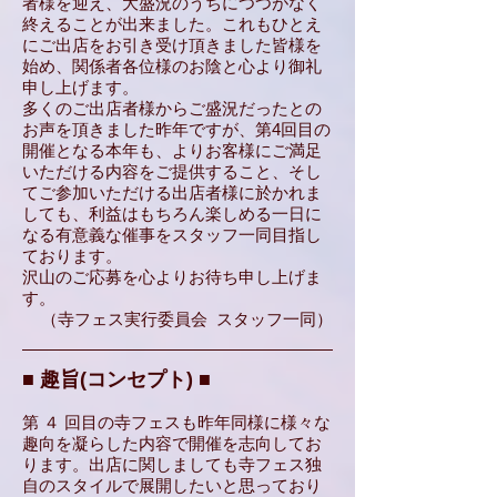
者様を迎え、大盛況のうちにつつがなく
終えることが出来ました。これもひとえ
にご出店をお引き受け頂きました皆様を
始め、関係者各位様のお陰と心より御礼
申し上げます。
多くのご出店者様からご盛況だったとの
お声を頂きました昨年ですが、
第4回目の
開催となる本年も、よりお客様にご満足
いただける内容をご提供すること、そし
てご参加いただける出店者様に於かれま
しても、利益はもちろん楽しめる一日に
なる有意義な催事をスタッフ一同目指し
ております。
沢山のご応募を心よりお待ち申し上げま
す。
（寺フェス実行委員会 スタッフ一同）
■ 趣旨(コンセプト) ■
第 ４ 回目の寺フェスも昨年同様に様々な
趣向を凝らした内容で開催を志向してお
ります。出店に関しましても寺フェス独
自のスタイルで展開したいと思っており