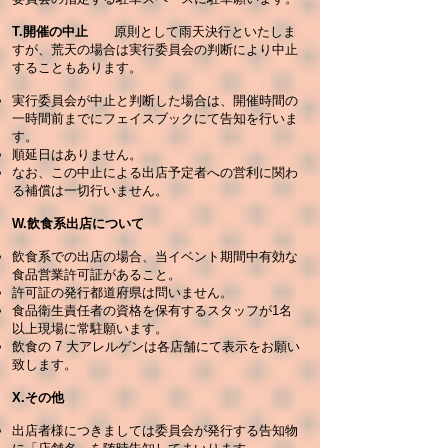
T.開催の中止
原則として雨天決行といたしま
すが、荒天の場合は実行委員会の判断により中止
することもあります。
実行委員会が中止と判断した場合は、開催時間の
一時間前までにフェイスブックにて告知を行いま
す。
順延日はありません。
なお、この中止による出店予定者への営利に関わ
る補償は一切行いません。
W.飲食系出店について
飲食系での出店の場合、当イベント期間中有効な
食品営業許可証があること。
許可証の発行都道府県は問いません。
食品衛生責任者の資格を保有するスタッフが1名
以上現場に常駐願います。
飲食の 7 大アレルゲンは各店舗にて表示をお願い
致します。
X.その他
出店者様につきましては委員会が発行する告知物