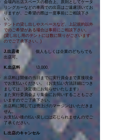
会場内出店スペースの都合上、原則としてケータ
リングカーなどの車両での出店はご遠慮頂いてお
りますが、ご希望の際は一度事前にご相談下さ
い。
テントの貸し出しやスペースなど、上記規約以外
でのご希望がある場合は事前にご相談下さい。
(貸し出し用のテントには数に限りがございます
のでご了承下さい。)
J.出店者
個人もしくは企業のどちらでも
出店可。
K.出店料
\3,000,
出店料は開催の当日までに実行員会まで直接現金
でお支払いください。（お支払い方法詳細につき
ましては、決定後にお知らせいたします）
また実行委員会より集金にお伺いすることもござ
いますのでご了承下さい。
出店料に関しては売上げのマージンはいただきま
せん。
お支払い後の払い戻しには応じられませんのでご
了承ください。
L.出店のキャンセル